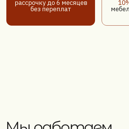
Мы работаем
по всей РБ
Мы ценим каждого клиента, поэтому предлагаем наши ус
ремонту и перетяжке мебелив Минске, Гомеле, Гродно, Мо
Бресте, Витебске и по всей Беларуси. Где бы вы ни наход
готовы приехать к вам, предоставить профессиональную
консультацию и выполнить работы на высочайшем уровне
мебель – наша забота!
Вызвать мастера