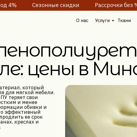
%
Сезонные скидки
Рассрочки без %
Пода
О нас
О нас
Услуги
Услуги
Ткани
Ткани
Наши работы
Наши работы
енополиуретана
е: цены в Минске
л, который
 мягкой мебели.
ряет свои
 и менее
ии обивки и
фективный
ть ее срок
креслах и