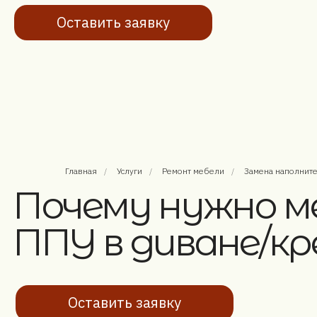
Почему нужно ме
ППУ в диване/крес
Главная
/
Услуги
/
Ремонт мебели
/
Замена наполнит
Оставить заявку