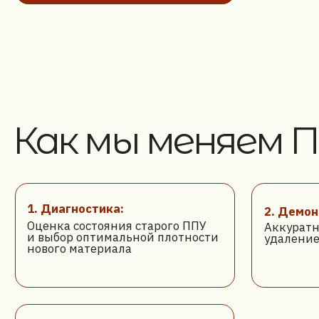
Как мы меняем ПП
1. Диагностика:
2. Демонтаж:
Оценка состояния старого ППУ
Аккуратное сня
и выбор оптимальной плотности
удаление старо
нового материала
5.
Восстановление:
Возврат обивки на место
и фиксация