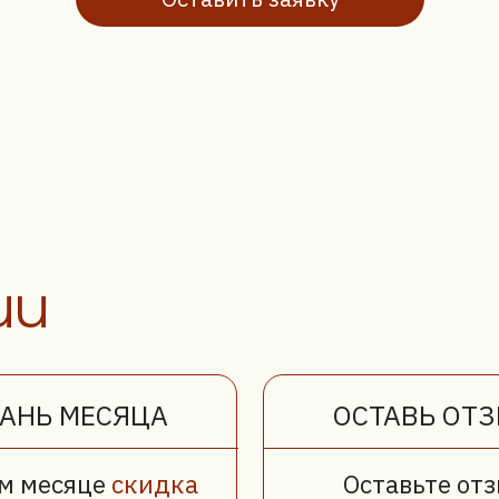
 МЕСЯЦА
ОСТАВЬ ОТЗЫВ
сяце
скидка
Оставьте отзыв
перетяжку
после выполненной
анью: велюр
работы и получите
torm
скидку 10%
на следующий заказ