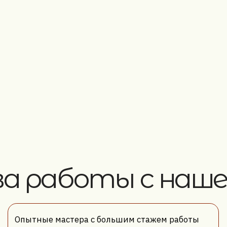
работы с нашей м
Доступные
ытные мастера с большим стажем работы
Минске и 
сплатный выезд мастера для оценки
Б
оимости