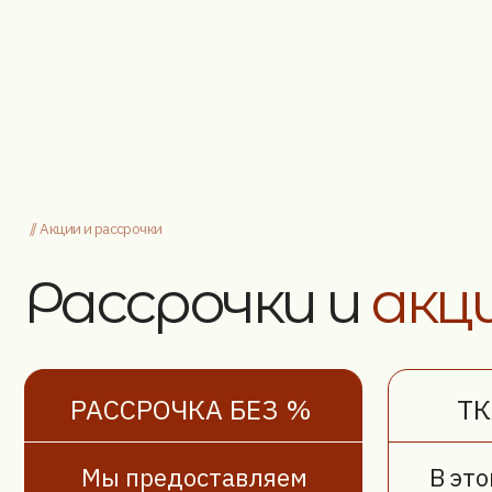
Рассрочки и
акции
РАССРОЧКА БЕЗ %
ТКАНЬ
Мы предоставляем
В этом ме
рассрочку до 6 месяцев
10%
на 
без переплат
мебели тк
s