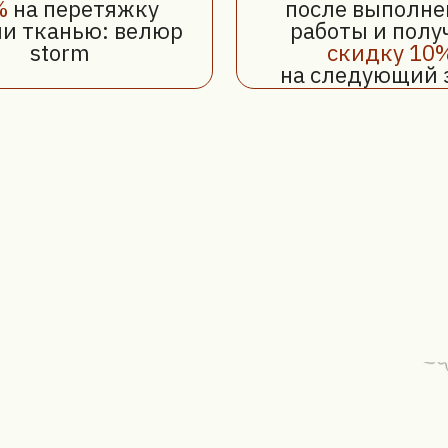
луги по
гилёве,
ились, мы
. Ваша