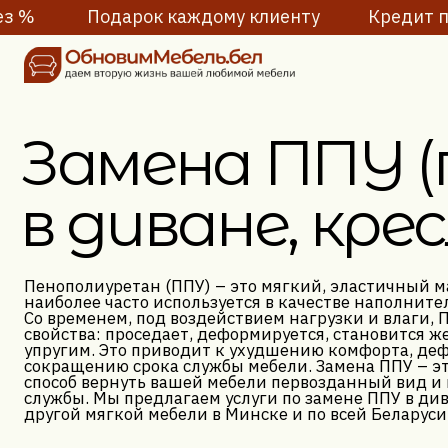
ез %
Подарок каждому клиенту
Кредит под 4
Замена ППУ (п
в диване, кресл
Пенополиуретан (ППУ) – это мягкий, эластичный материа
наиболее часто используется в качестве наполнителя для
Со временем, под воздействием нагрузки и влаги, ППУ те
свойства: проседает, деформируется, становится жестким
упругим. Это приводит к ухудшению комфорта, деформац
сокращению срока службы мебели. Замена ППУ – это эф
способ вернуть вашей мебели первозданный вид и продли
службы. Мы предлагаем услуги по замене ППУ в диванах, 
другой мягкой мебели в Минске и по всей Беларуси.
Оставить заявку