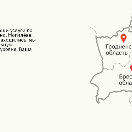
Форма обра
Заполните форму обратной связи, и в
время с вами свяжется наш менеджер!
Имя*
Тип мебели*
Ваш город*