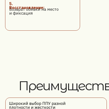
Преимущества 
Широкий выбор ППУ разной
Оп
плотности и жесткости
Бе
Индивидуальный подход к каждому
ст
клиенту