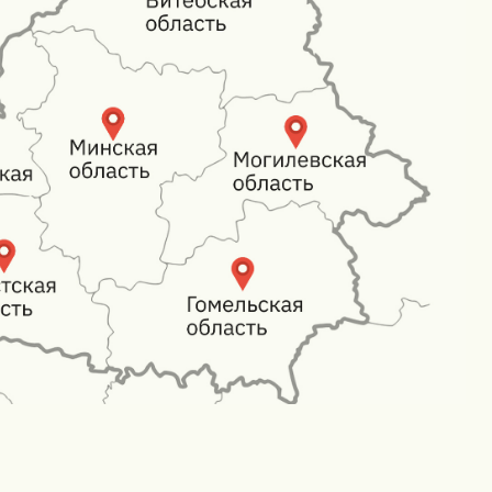
тной связи
 ближайшее
Номер телефона*
+375
Удобное время для звонка
Комментарий