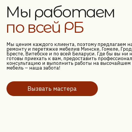
мебель – наша забота!
Вызвать мастера
Вернуться на главную
// О КОМПАНИИ
// КОН
+375 (29
Мы перетягиваем и ремонтируем