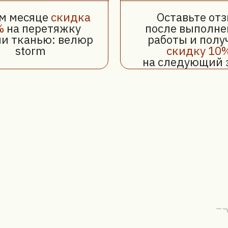
луги по
гилёве,
ились, мы
. Ваша