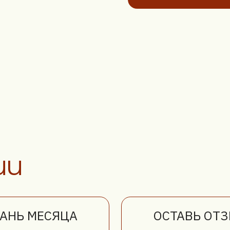
 МЕСЯЦА
ОСТАВЬ ОТЗЫВ
сяце
скидка
Оставьте отзыв
перетяжку
после выполненной
анью: велюр
работы и получите
torm
скидку 10%
на следующий заказ