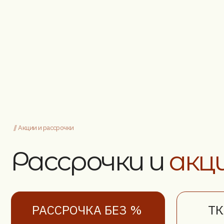
// Акции и рассрочки
Рассрочки и
акции
РАССРОЧКА БЕЗ %
ТКАНЬ
Мы предоставляем
В этом ме
рассрочку до 6 месяцев
10%
на 
без переплат
мебели тк
s