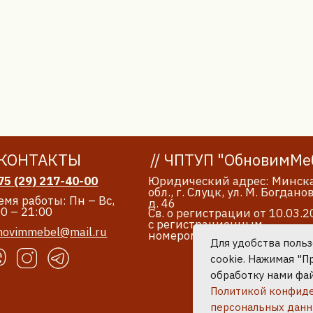
обл., г. Слуцк, ул. М. Богдановича.
оты: Пн – Вс,
д. 46
:00
Св. о регистрации от 10.03.2026
с регистрационным
ebel@mail.ru
номером 693397644
ых
Ра
Для удобства поль
cookie. Нажимая "П
обработку нами фай
Политикой конфиде
персональных дан