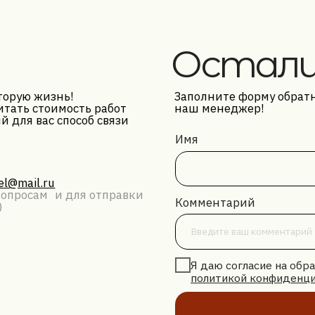
Остались в
жизнь!
Заполните форму обратной связи, и 
стоимость работ
наш менеджер!
ас способ связи
Имя
.ru
ам и для отправки
Комментарий
Я даю согласие на обработку персон
политикой конфиденциальности
Оставляя заявку, вы согл
Отр
конфиден