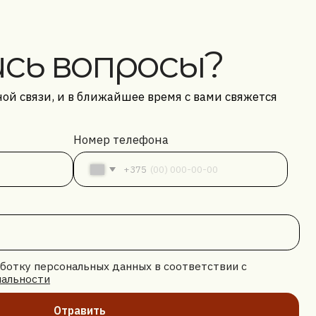
опросы?
в ближайшее время с вами свяжется
Номер телефона
+375
альных данных в соответствии с
ашаетесь с нашей
политикой
авить
циальности