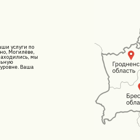
ТАКТЫ
// ЧПТУП "ОбновимМебель"
) 217-40-00
Юридический адрес: Минская