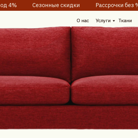
%
Сезонные скидки
Рассрочки без %
Пода
О нас
О нас
Услуги
Услуги
Ткани
Ткани
Наши работы
Наши работы