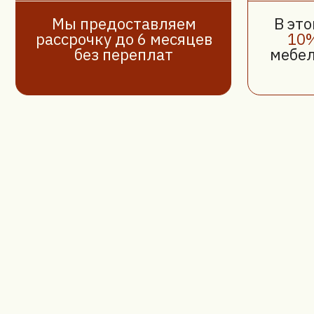
Мы работаем
по всей РБ
Мы ценим каждого клиента, поэтому предлагаем наши ус
ремонту и перетяжке мебелив Минске, Гомеле, Гродно, Мо
Бресте, Витебске и по всей Беларуси. Где бы вы ни наход
готовы приехать к вам, предоставить профессиональную
консультацию и выполнить работы на высочайшем уровне