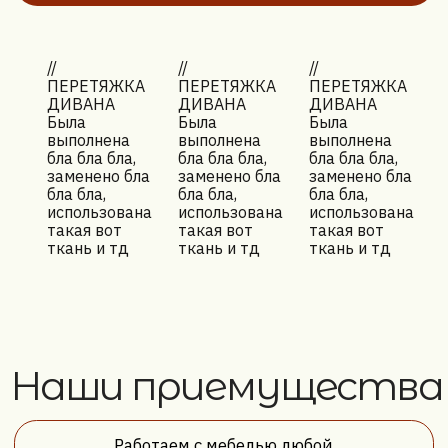
ЗАМЕНА ПОРОЛОНА
//
//
//
ПЕРЕТЯЖКА
ПЕРЕТЯЖКА
ПЕРЕТЯЖКА
ДИВАНА
ДИВАНА
ДИВАНА
Была
Была
Была
выполнена
выполнена
выполнена
бла бла бла,
бла бла бла,
бла бла бла,
заменено бла
заменено бла
заменено бла
бла бла,
бла бла,
бла бла,
Перейти ⭢
использована
использована
использована
такая вот
такая вот
такая вот
ткань и тд
ткань и тд
ткань и тд
Готовы вернуть
вашей мебели
вторую жизнь?
Обновим вашу мебель с гарантией до 24 месяцев!
Фиксированная цена по договору, оплата только
после выполнения работ. Бесплатная доставка в