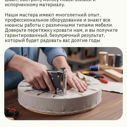
Индивидуальный подход к каждому
клиенту
Бесплатный выезд мастера для
оценки стоимости
Бесплатная консультация
Мы работаем
по всей РБ
Мы ценим каждого клиента, поэтому предлагаем
наши услуги по ремонту и перетяжке мебелив
Минске, Гомеле, Гродно, Могилёве, Бресте,
Витебске и по всей Беларуси. Где бы вы ни
находились, мы готовы приехать к вам,
предоставить профессиональную консультацию и
выполнить работы на высочайшем уровне. Ваша
мебель – наша забота!