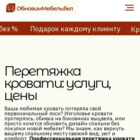
без %
Подарок каждому клиенту
Кредит под 4%
Перетяжка
кровати: услуги,
цены
Ваша любимая кровать потеряла свой
первоначальный лоск? Изголовье кровати
протерлось, обивка на боковинах выцвела, или
просто хочется обновить дизайн спальни без
покупки новой мебели? Мы знаем, как вернуть
вашему спальному месту свежий вид, уют и
комфорт.
Профессиональная перетяжка кровати
— это не просто ремонт, это возможность
полностью преобразить интерьер, сэкономив при
этом значительные средства. Мы работаем с
любыми типами кроватей, возвращая им красоту и
упругость
Оставить заявку