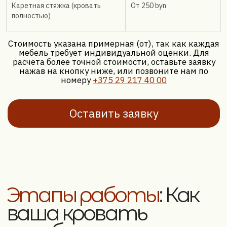
Каретная стяжка (кровать
От 250 byn
полностью)
Заказать звонок
Перетяжка кровати
своими руками:
Стоит ли
рисковать?
Конечно, в интернете можно найти множество
инструкций по перетяжке кровати своими
руками. И теоретически, это возможно. Но на
практике перетяжка кровати с мягким
изголовьем или двуспальной кровати — это
сложный, трудоемкий процесс, требующий
специальных инструментов, навыков и опыта
работы с обивочными материалами. Малейшая
ошибка может привести к перекосам, неровным
швам, быстрому износу новой обивки и
испорченному материалу.
Наши мастера имеют многолетний опыт,
профессиональное оборудование и знают все
нюансы работы с различными типами мебели.