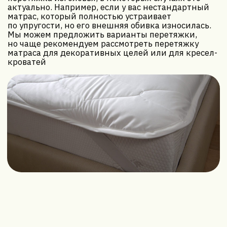
Стоимость указана примерная (от), так как каждая
мебель требует индивидуальной оценки. Для
расчета более точной стоимости, оставьте заявку
нажав на кнопку ниже, или позвоните нам по
номеру
+375 29 217 40 00
Оставить заявку
Этапы работы
: Как
ваша кровать
преображается
Наша мастерская гарантирует прозрачный
и контролируемый процесс перетяжки, чтобы
вы были уверены в качестве на каждом шагу:
1. Осмотр и консультация:
Наш мастер приедет
к вам, осмотрит кровать, оценит ее состояние
и предложит оптимальные решения.
2. Выбор материала:
Вы выберете новую обивку