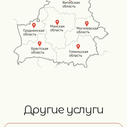
более 15 лет, поэтому мы предлагаем качественное
выполнение услуг опираясь на свой опыт и
профессионализм. Работаем по всей РБ
// Навигация
Наши работы
Перетяжка
Карта сайта
Реставрация
Ремонт
Каретная стяжка
Стеновые панели
Ткани
// КОНТАКТЫ
+375 (29) 217-40-00
Время работы: Пн – Вс,
9:00 – 21:00
obnovimmebel@mail.ru
// ЧПТУП "ОбновимМебель"
Юридический адрес: Минская обл., г. Слуцк,
ул. М. Богдановича. д. 46
Св. о регистрации от 10.03.2026